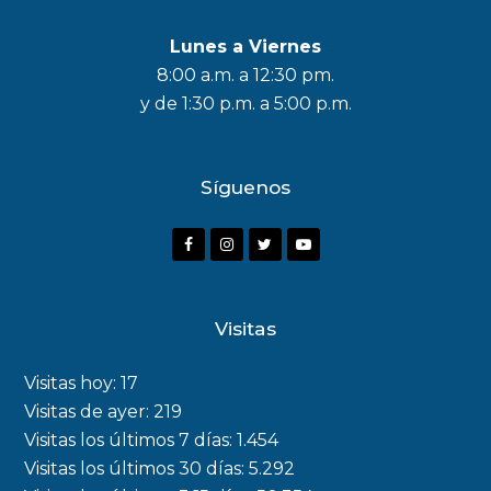
Lunes a Viernes
8:00 a.m. a 12:30 pm.
y de 1:30 p.m. a 5:00 p.m.
Síguenos
F
I
T
Y
a
n
w
o
c
s
i
u
Visitas
e
t
t
t
b
a
t
u
Visitas hoy:
17
o
g
e
b
Visitas de ayer:
219
Visitas los últimos 7 días:
1.454
o
r
r
e
Visitas los últimos 30 días:
5.292
k
a