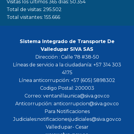
Visitas los últimos 365 días:
50.354
m
Total de visitas:
295.502
Total visitantes:
155.666
Sistema Integrado de Transporte De
Valledupar SIVA SAS
Dirección : Calle 78 #38-50
Líneas de servicio a la ciudadanía: +57 314 303
4175
Línea anticorrupción: +57 (605) 5898302
Codigo Postal: 200003
Correo: ventanillaunica@siva.gov.co
Anticorrupción: anticorrupcion@siva.gov.co
Para Notificaciones
Judiciales:notificacionesjudiciales@siva.gov.co
Valledupar- Cesar