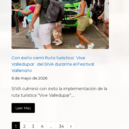
Con éxito cerró Ruta turística ´Vive
Valledupar´ del SIVA durante el Festival
Vallenato
6 de mayo de 2026
SIVA culminó con éxito la implementación de la
ruta turística “Vive Valledupar”,…
Leer Más
Page
1
Page
2
Page
3
Page
4
…
Page
34
Next