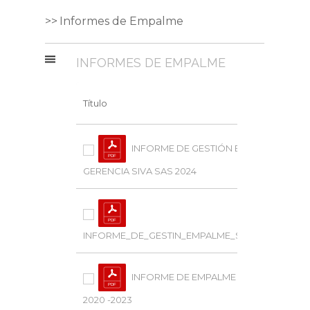
Informes de Empalme
INFORMES DE EMPALME
Título
Desc
De
INFORME DE GESTIÓN EMPALME
GERENCIA SIVA SAS 2024
Vis
De
INFORME_DE_GESTIN_EMPALME_SIVA_SAS
Vis
De
INFORME DE EMPALME SIVA SAS
2020 -2023
Vis