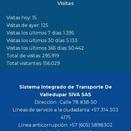
Visitas
e
t
t
t
b
a
t
u
Visitas hoy:
15
o
g
e
b
Visitas de ayer:
125
Visitas los últimos 7 días:
1.395
o
r
r
e
Visitas los últimos 30 días:
5.133
k
a
Visitas los últimos 365 días:
50.442
m
Total de visitas:
295.919
Total visitantes:
156.029
Sistema Integrado de Transporte De
Valledupar SIVA SAS
Dirección : Calle 78 #38-50
Líneas de servicio a la ciudadanía: +57 314 303
4175
Línea anticorrupción: +57 (605) 5898302