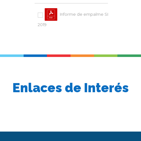
De
Informe de empalme SIVA SAS -
2019
Vis
Enlaces de Interés
previous
slide