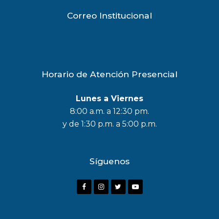
Correo Institucional
Horario de Atención Presencial
Lunes a Viernes
8:00 a.m. a 12:30 pm.
y de 1:30 p.m. a 5:00 p.m.
Síguenos
F
I
T
Y
a
n
w
o
c
s
i
u