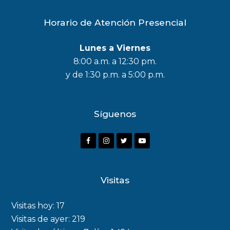
Horario de Atención Presencial
Lunes a Viernes
8:00 a.m. a 12:30 pm.
y de 1:30 p.m. a 5:00 p.m.
Síguenos
F
I
T
Y
a
n
w
o
c
s
i
u
Visitas
e
t
t
t
b
a
t
u
Visitas hoy:
17
o
g
e
b
Visitas de ayer:
219