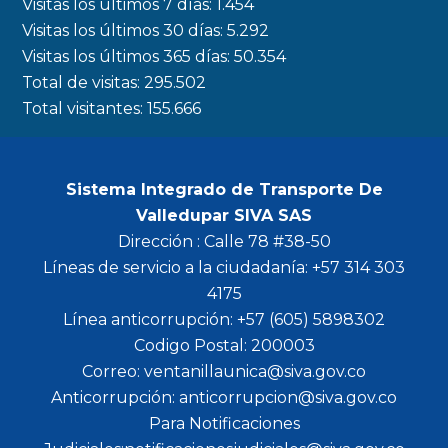
Visitas los últimos 7 días:
1.454
o
r
r
e
Visitas los últimos 30 días:
5.292
k
a
Visitas los últimos 365 días:
50.354
m
Total de visitas:
295.502
Total visitantes:
155.666
Sistema Integrado de Transporte De
Valledupar SIVA SAS
Dirección : Calle 78 #38-50
Líneas de servicio a la ciudadanía: +57 314 303
4175
Línea anticorrupción: +57 (605) 5898302
Codigo Postal: 200003
Correo: ventanillaunica@siva.gov.co
Anticorrupción: anticorrupcion@siva.gov.co
Para Notificaciones