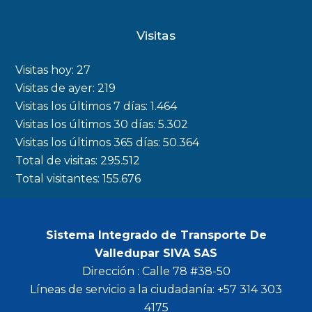
a
n
w
o
c
s
i
u
Visitas
e
t
t
t
b
a
t
u
Visitas hoy:
27
o
g
e
b
Visitas de ayer:
219
Visitas los últimos 7 días:
1.464
o
r
r
e
Visitas los últimos 30 días:
5.302
k
a
Visitas los últimos 365 días:
50.364
m
Total de visitas:
295.512
Total visitantes:
155.676
Sistema Integrado de Transporte De
Valledupar SIVA SAS
Dirección : Calle 78 #38-50
Líneas de servicio a la ciudadanía: +57 314 303
4175