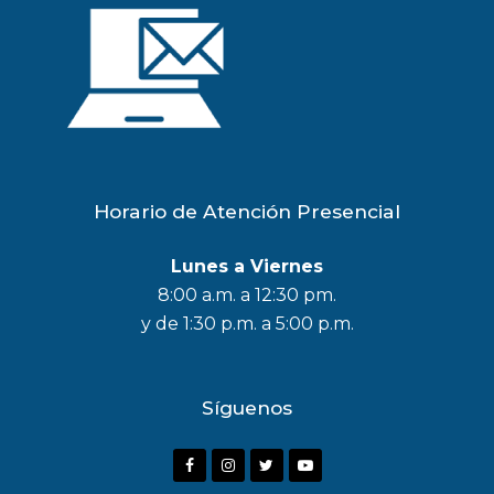
Horario de Atención Presencial
Lunes a Viernes
8:00 a.m. a 12:30 pm.
y de 1:30 p.m. a 5:00 p.m.
Síguenos
F
I
T
Y