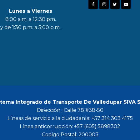
F
I
T
Y
Lunes a Viernes
a
n
w
o
8:00 a.m. a 12:30 pm.
c
s
i
u
y de 1:30 p.m. a 5:00 p.m.
e
t
t
t
b
a
t
u
o
g
e
b
o
r
r
e
k
a
m
stema Integrado de Transporte De Valledupar SIVA 
Dirección : Calle 78 #38-50
Líneas de servicio a la ciudadanía: +57 314 303 4175
Línea anticorrupción: +57 (605) 5898302
Codigo Postal: 200003