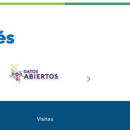
és
next
slide
Visitas