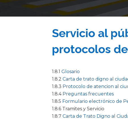
Servicio al pú
protocolos de
1.8.1
Glosario
1.8.2
Carta de trato digno al ciud
1.8.3
Protocolo de atencion al ci
1.8.4
Preguntas frecuentes
1.8.5
Formulario electrónico de Pe
1.8.6 Tramites y Servicio
1.8.7
Carta de Trato Digno al Ciud