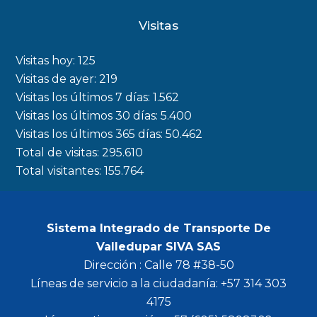
c
s
i
u
Visitas
e
t
t
t
b
a
t
u
Visitas hoy:
125
o
g
e
b
Visitas de ayer:
219
Visitas los últimos 7 días:
1.562
o
r
r
e
Visitas los últimos 30 días:
5.400
k
a
Visitas los últimos 365 días:
50.462
m
Total de visitas:
295.610
Total visitantes:
155.764
Sistema Integrado de Transporte De
Valledupar SIVA SAS
Dirección : Calle 78 #38-50
Líneas de servicio a la ciudadanía: +57 314 303
4175