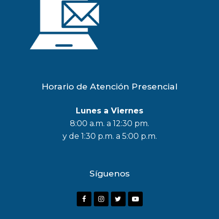
Horario de Atención Presencial
Lunes a Viernes
8:00 a.m. a 12:30 pm.
y de 1:30 p.m. a 5:00 p.m.
Síguenos
F
I
T
Y
a
n
w
o