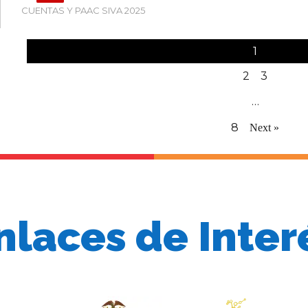
CUENTAS Y PAAC SIVA 2025
1
2
3
…
8
Next »
nlaces de Inter