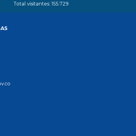
Total visitantes:
155.729
SAS
ov.co