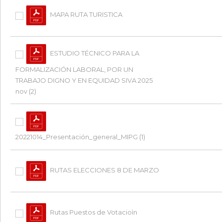
MAPA RUTA TURISTICA
ESTUDIO TÉCNICO PARA LA
FORMALIZACIÓN LABORAL, POR UN
TRABAJO DIGNO Y EN EQUIDAD SIVA 2025
nov (2)
20221014_Presentación_general_MIPG (1)
RUTAS ELECCIONES 8 DE MARZO
Rutas Puestos de Votacioìn