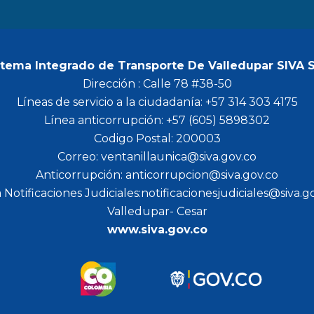
m
stema Integrado de Transporte De Valledupar SIVA 
Dirección : Calle 78 #38-50
Líneas de servicio a la ciudadanía: +57 314 303 4175
Línea anticorrupción: +57 (605) 5898302
Codigo Postal: 200003
Correo: ventanillaunica@siva.gov.co
Anticorrupción: anticorrupcion@siva.gov.co
 Notificaciones Judiciales:notificacionesjudiciales@siva.g
Valledupar- Cesar
www.siva.gov.co