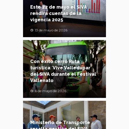
Este 22 de mayo el SIVA
rendirá cuentas de la
vigencia 2025
13 de mayo de 2026
Con éxito cerró Ruta
turística ´Vive Valledupar´
del SIVA durante el Festival
Vallenato
6 de mayo de 2026
Ministerio de Transporte
resalta gestión del SIVA