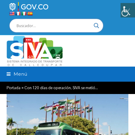
Menú
Portada
»
Con 120 días de operación, SIVA se metió…