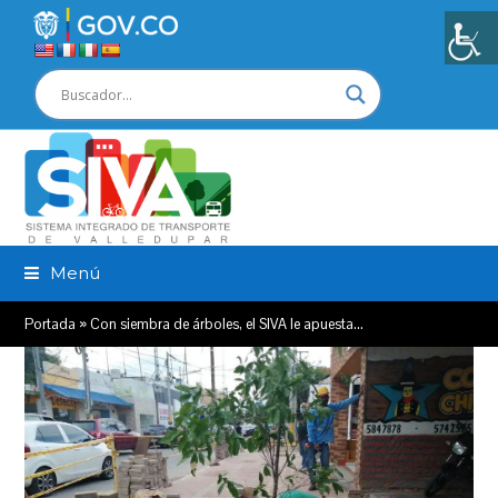
Menú
Portada
»
Con siembra de árboles, el SIVA le apuesta…