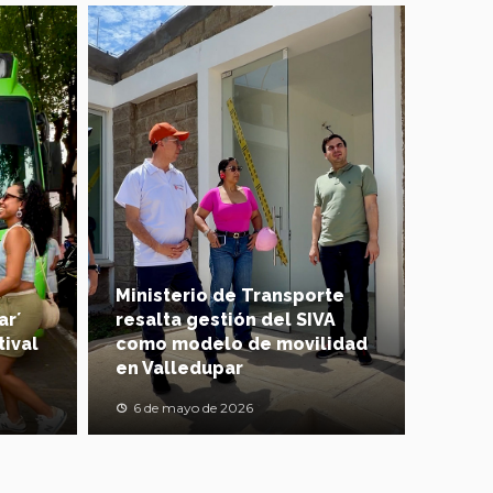
Ministerio de Transporte
ar´
resalta gestión del SIVA
tival
como modelo de movilidad
en Valledupar
6 de mayo de 2026