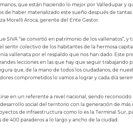
manos, que están haciendo lo mejor por Valledupar y
s de haber materializado este sueño después de tantas di
izza Morelli Aroca, gerente del Ente Gestor.
ue SIVA “se convirtió en patrimonio de los vallenatos”, y t
l sentir colectivo de los habitantes de la hermosa capit
nía vallenata por el respaldo que nos han dado. Este pr
andes lecciones en las que hay que seguir trabajando p
 segura que, de la mano de todos los ciudadanos, de nues
adores comprometidos lo vamos a lograr y cada día sere
irse en un referente a nivel nacional, siendo reconocido
desarrollo social del territorio con la generación de más
yectos de infraestructura como lo es la Terminal Sur, p
ás de 400 paraderos a lo largo y ancho de la ciudad.