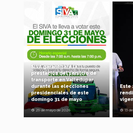
SIVA garantizará la
prestación del servicio de
transporte en Valledupar
durante las elecciones
Este 
presidenciales de este
rendi
domingo 31 de mayo
vigen
29 de mayo de 2026
13 d