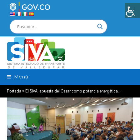
Menú
Portada
»
El SIVA, apuesta del Cesar como potencia energética…