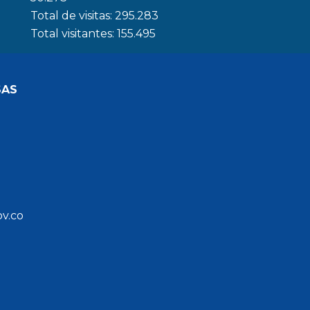
Total de visitas:
295.283
Total visitantes:
155.495
SAS
ov.co