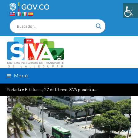
Menú
Portada
»
Este lunes, 27 de febrero, SIVA pondrá a…