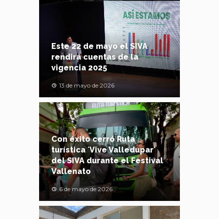
Este 22 de mayo el SIVA
rendirá cuentas de la
vigencia 2025
13 de mayo de 2026
Con éxito cerró Ruta
turística ´Vive Valledupar´
del SIVA durante el Festival
Vallenato
6 de mayo de 2026