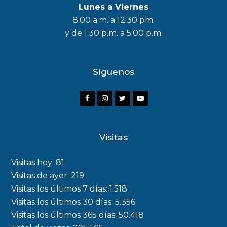
Lunes a Viernes
8:00 a.m. a 12:30 pm.
y de 1:30 p.m. a 5:00 p.m.
Síguenos
F
I
T
Y
a
n
w
o
c
s
i
u
Visitas
e
t
t
t
b
a
t
u
Visitas hoy:
81
o
g
e
b
Visitas de ayer:
219
Visitas los últimos 7 días:
1.518
o
r
r
e
Visitas los últimos 30 días:
5.356
k
a
Visitas los últimos 365 días:
50.418
m