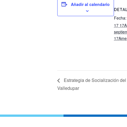
Añadir al calendario
DETA
Fecha:
17 17A
septie
17Amer
Estrategia de Socialización del
Valledupar