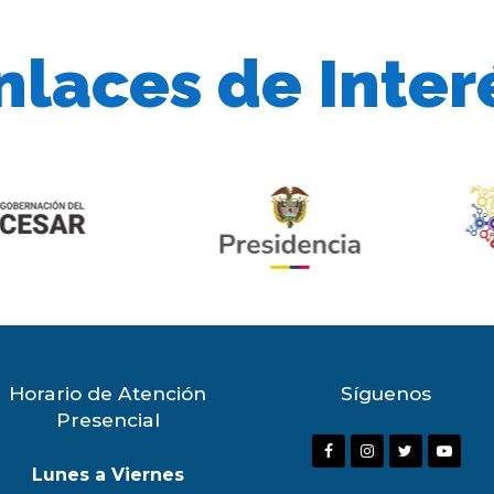
nlaces de Inter
Horario de Atención
Síguenos
Presencial
F
I
T
Y
Lunes a Viernes
a
n
w
o