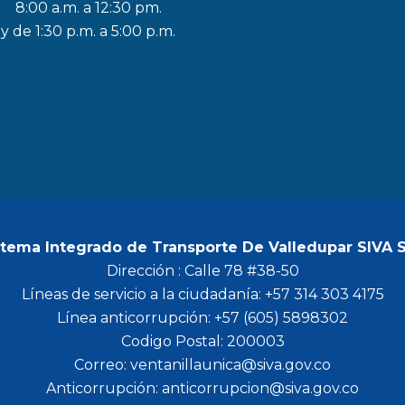
8:00 a.m. a 12:30 pm.
c
s
i
u
y de 1:30 p.m. a 5:00 p.m.
e
t
t
t
b
a
t
u
o
g
e
b
o
r
r
e
k
a
m
stema Integrado de Transporte De Valledupar SIVA 
Dirección : Calle 78 #38-50
Líneas de servicio a la ciudadanía: +57 314 303 4175
Línea anticorrupción: +57 (605) 5898302
Codigo Postal: 200003
Correo: ventanillaunica@siva.gov.co
Anticorrupción: anticorrupcion@siva.gov.co