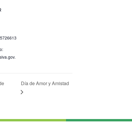
R
 5726613
o:
siva.gov.
de
Día de Amor y Amistad