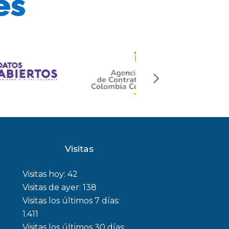
és
next
slide
Visitas
Visitas hoy:
42
Visitas de ayer:
138
Visitas los últimos 7 días:
1.411
Visitas los últimos 30 días: