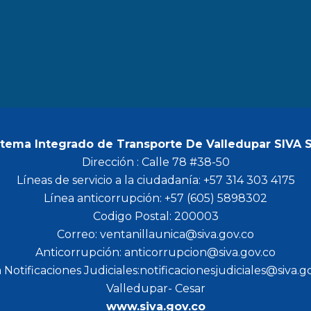
b
a
t
u
o
g
e
b
o
r
r
e
k
a
m
stema Integrado de Transporte De Valledupar SIVA 
Dirección : Calle 78 #38-50
Líneas de servicio a la ciudadanía: +57 314 303 4175
Línea anticorrupción: +57 (605) 5898302
Codigo Postal: 200003
Correo: ventanillaunica@siva.gov.co
Anticorrupción: anticorrupcion@siva.gov.co
 Notificaciones Judiciales:notificacionesjudiciales@siva.g
Valledupar- Cesar
www.siva.gov.co