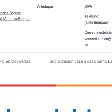
Valledupar
SIVA
erica/Bogota
Teléfono:
 01America/Bogota
(605) 5898302 –
Correo electrónic
ventanillaunica@
co
TPC en Coca-Cola
Socialización casa a casa barrio L