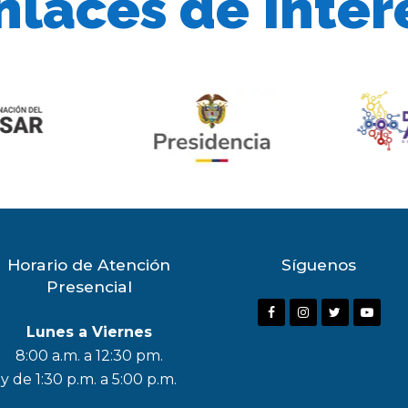
nlaces de Inter
Horario de Atención
Síguenos
Presencial
F
I
T
Y
Lunes a Viernes
a
n
w
o
8:00 a.m. a 12:30 pm.
c
s
i
u
y de 1:30 p.m. a 5:00 p.m.
e
t
t
t