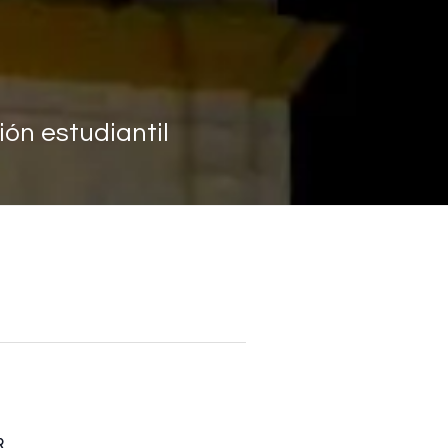
ón estudiantil
R