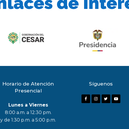
nlaces de Inter
Horario de Atención
Síguenos
Presencial
F
I
T
Y
Lunes a Viernes
a
n
w
o
8:00 a.m. a 12:30 pm.
c
s
i
u
y de 1:30 p.m. a 5:00 p.m.
e
t
t
t