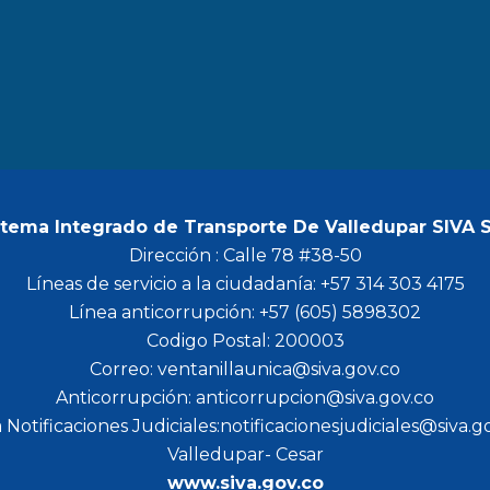
b
a
t
u
o
g
e
b
o
r
r
e
k
a
m
stema Integrado de Transporte De Valledupar SIVA 
Dirección : Calle 78 #38-50
Líneas de servicio a la ciudadanía: +57 314 303 4175
Línea anticorrupción: +57 (605) 5898302
Codigo Postal: 200003
Correo: ventanillaunica@siva.gov.co
Anticorrupción: anticorrupcion@siva.gov.co
 Notificaciones Judiciales:notificacionesjudiciales@siva.g
Valledupar- Cesar
www.siva.gov.co