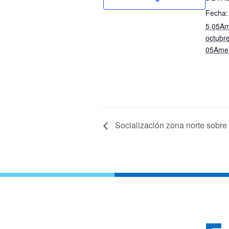
Fecha:
5 05Am
octubr
05Amer
Socialización zona norte sobre 