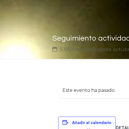
Seguimiento activid
5 05America/Bogota octub
Este evento ha pasado.
Añadir al calendario
DETA