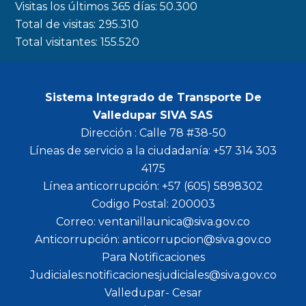
Visitas los últimos 365 días:
50.300
m
Total de visitas:
295.310
Total visitantes:
155.520
Sistema Integrado de Transporte De
Valledupar SIVA SAS
Dirección : Calle 78 #38-50
Líneas de servicio a la ciudadanía: +57 314 303
4175
Línea anticorrupción: +57 (605) 5898302
Codigo Postal: 200003
Correo: ventanillaunica@siva.gov.co
Anticorrupción: anticorrupcion@siva.gov.co
Para Notificaciones
Judiciales:notificacionesjudiciales@siva.gov.co
Valledupar- Cesar