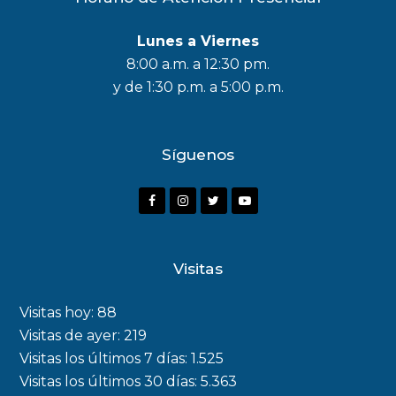
Lunes a Viernes
8:00 a.m. a 12:30 pm.
y de 1:30 p.m. a 5:00 p.m.
Síguenos
F
I
T
Y
a
n
w
o
c
s
i
u
Visitas
e
t
t
t
b
a
t
u
Visitas hoy:
88
o
g
e
b
Visitas de ayer:
219
Visitas los últimos 7 días:
1.525
o
r
r
e
Visitas los últimos 30 días:
5.363
k
a