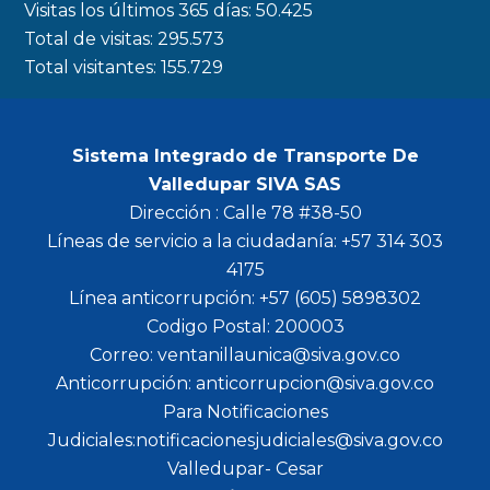
Visitas los últimos 365 días:
50.425
m
Total de visitas:
295.573
Total visitantes:
155.729
Sistema Integrado de Transporte De
Valledupar SIVA SAS
Dirección : Calle 78 #38-50
Líneas de servicio a la ciudadanía: +57 314 303
4175
Línea anticorrupción: +57 (605) 5898302
Codigo Postal: 200003
Correo: ventanillaunica@siva.gov.co
Anticorrupción: anticorrupcion@siva.gov.co
Para Notificaciones
Judiciales:notificacionesjudiciales@siva.gov.co
Valledupar- Cesar