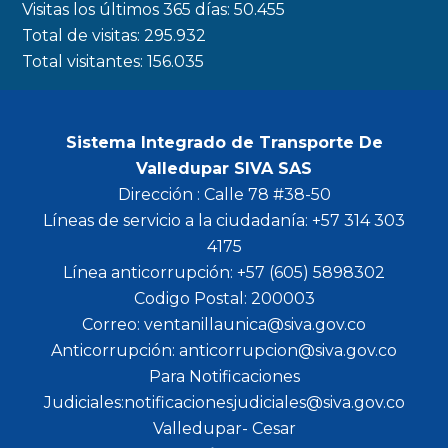
Visitas los últimos 365 días:
50.455
m
Total de visitas:
295.932
Total visitantes:
156.035
Sistema Integrado de Transporte De
Valledupar SIVA SAS
Dirección : Calle 78 #38-50
Líneas de servicio a la ciudadanía: +57 314 303
4175
Línea anticorrupción: +57 (605) 5898302
Codigo Postal: 200003
Correo: ventanillaunica@siva.gov.co
Anticorrupción: anticorrupcion@siva.gov.co
Para Notificaciones
Judiciales:notificacionesjudiciales@siva.gov.co
Valledupar- Cesar