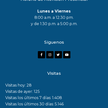
Lunes a Viernes
8:00 a.m. a 12:30 pm.
y de 1:30 p.m. a 5:00 p.m.
Síguenos
F
I
T
Y
a
n
w
o
c
s
i
u
Visitas
e
t
t
t
b
a
t
u
Visitas hoy:
28
o
g
e
b
Visitas de ayer:
125
Visitas los últimos 7 días:
1.408
o
r
r
e
Visitas los últimos 30 días:
5.146
k
a