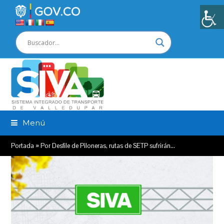
Menú
Portada
»
Por Desfile de Piloneras, rutas de SETP sufrirán…