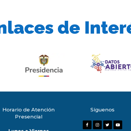
nlaces de Inter
Horario de Atención
Síguenos
Presencial
F
I
T
Y