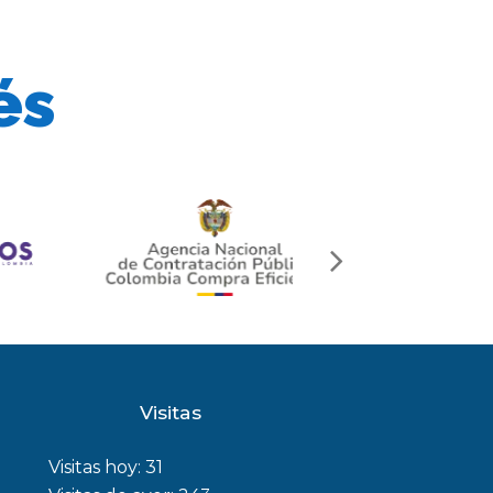
és
next
slide
Visitas
Visitas hoy:
31