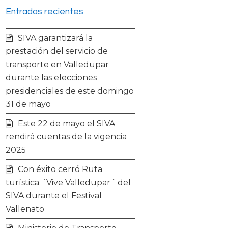
Entradas recientes
i
c
s
u
SIVA garantizará la
t
e
t
t
prestación del servicio de
transporte en Valledupar
t
b
a
u
durante las elecciones
presidenciales de este domingo
e
o
g
b
31 de mayo
r
o
r
e
Este 22 de mayo el SIVA
rendirá cuentas de la vigencia
k
a
2025
Con éxito cerró Ruta
m
turística ´Vive Valledupar´ del
SIVA durante el Festival
Vallenato