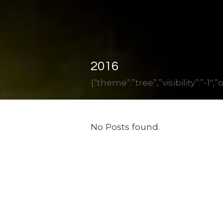
2016
{“theme”:”tree”,”visibility”:”-
No Posts found.