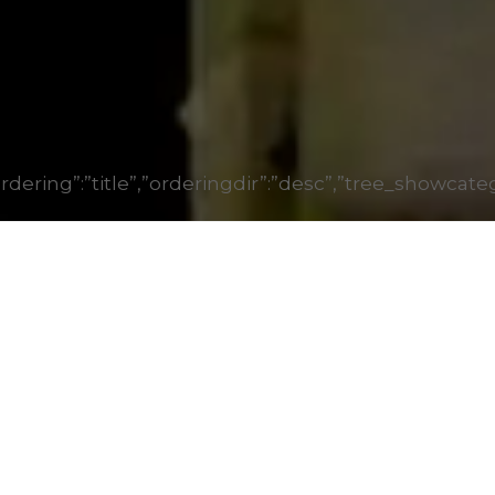
1″,”ordering”:”title”,”orderingdir”:”desc”,”tree_show