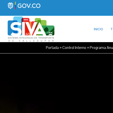
INICIO
T
Portada
»
Control Interno
»
Programa Anua