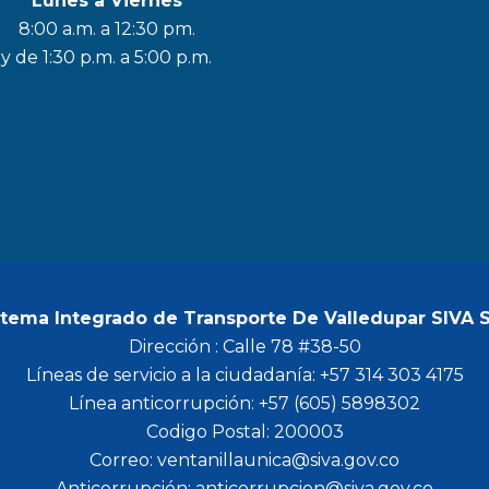
Lunes a Viernes
a
n
w
o
8:00 a.m. a 12:30 pm.
c
s
i
u
y de 1:30 p.m. a 5:00 p.m.
e
t
t
t
b
a
t
u
o
g
e
b
o
r
r
e
k
a
m
stema Integrado de Transporte De Valledupar SIVA 
Dirección : Calle 78 #38-50
Líneas de servicio a la ciudadanía: +57 314 303 4175
Línea anticorrupción: +57 (605) 5898302
Codigo Postal: 200003
Correo: ventanillaunica@siva.gov.co
Anticorrupción: anticorrupcion@siva.gov.co