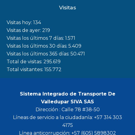
c
s
i
u
Visitas
e
t
t
t
b
a
t
u
Visitas hoy:
134
o
g
e
b
Visitas de ayer:
219
Visitas los últimos 7 días:
1.571
o
r
r
e
Visitas los últimos 30 días:
5.409
k
a
Visitas los últimos 365 días:
50.471
m
Total de visitas:
295.619
Total visitantes:
155.772
Sistema Integrado de Transporte De
Valledupar SIVA SAS
Dirección : Calle 78 #38-50
Líneas de servicio a la ciudadanía: +57 314 303
4175
Línea anticorrupción: +57 (605) 5898302