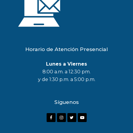
Horario de Atención Presencial
Lunes a Viernes
8:00 a.m. a 12:30 pm.
y de 1:30 p.m. a 5:00 p.m.
Síguenos
F
I
T
Y
a
n
w
o