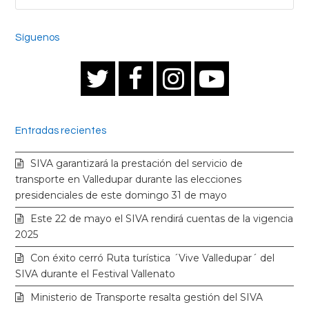
Síguenos
T
F
I
Y
w
a
n
o
Entradas recientes
i
c
s
u
SIVA garantizará la prestación del servicio de
t
e
t
t
transporte en Valledupar durante las elecciones
presidenciales de este domingo 31 de mayo
t
b
a
u
Este 22 de mayo el SIVA rendirá cuentas de la vigencia
2025
e
o
g
b
Con éxito cerró Ruta turística ´Vive Valledupar´ del
SIVA durante el Festival Vallenato
r
o
r
e
Ministerio de Transporte resalta gestión del SIVA