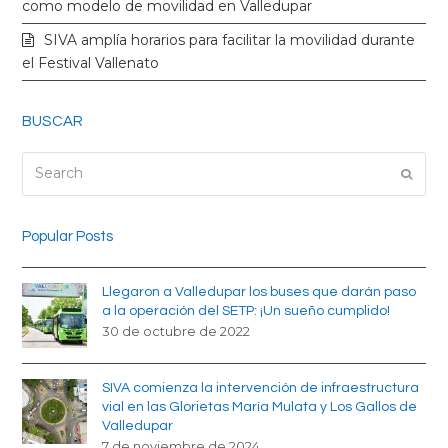
k
a
como modelo de movilidad en Valledupar
SIVA amplía horarios para facilitar la movilidad durante
m
el Festival Vallenato
BUSCAR
Search
Submi
Popular Posts
Llegaron a Valledupar los buses que darán paso
a la operación del SETP: ¡Un sueño cumplido!
30 de octubre de 2022
SIVA comienza la intervención de infraestructura
vial en las Glorietas María Mulata y Los Gallos de
Valledupar
7 de noviembre de 2024