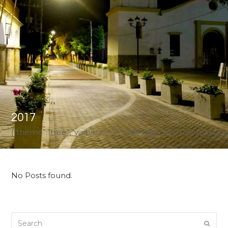
2017
{“theme”:”tree”,”visibility”:”-1″,”ordering”:”title”,”ord
No Posts found.
Search
Submi