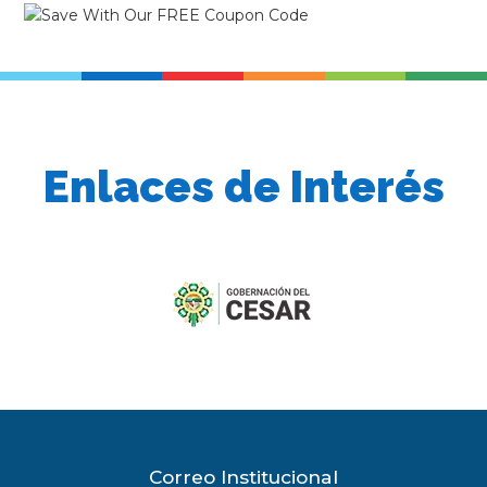
Enlaces de Interés
previous
slide
Correo Institucional