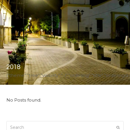
2018
{“theme”:”tree”,”visibility”:”-1″,”ordering”:”title”,”ord
No Posts found.
Search
Submi