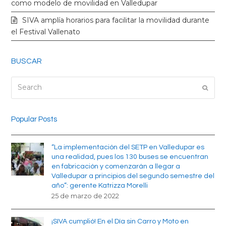
k
a
como modelo de movilidad en Valledupar
SIVA amplía horarios para facilitar la movilidad durante
m
el Festival Vallenato
BUSCAR
Search
Submi
Popular Posts
“La implementación del SETP en Valledupar es
una realidad, pues los 130 buses se encuentran
en fabricación y comenzarán a llegar a
Valledupar a principios del segundo semestre del
año”: gerente Katrizza Morelli
25 de marzo de 2022
¡SIVA cumplió! En el Día sin Carro y Moto en