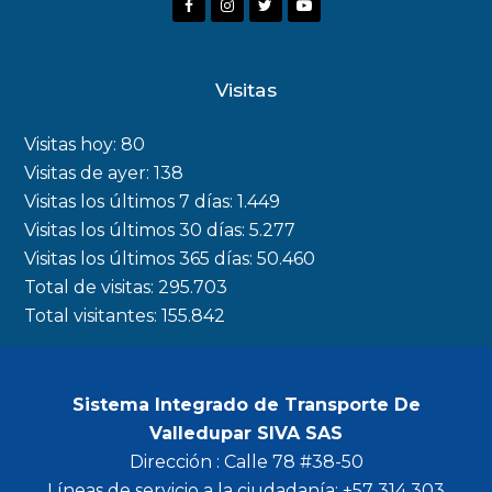
F
I
T
Y
a
n
w
o
c
s
i
u
Visitas
e
t
t
t
b
a
t
u
Visitas hoy:
80
o
g
e
b
Visitas de ayer:
138
Visitas los últimos 7 días:
1.449
o
r
r
e
Visitas los últimos 30 días:
5.277
k
a
Visitas los últimos 365 días:
50.460
m
Total de visitas:
295.703
Total visitantes:
155.842
Sistema Integrado de Transporte De
Valledupar SIVA SAS
Dirección : Calle 78 #38-50
Líneas de servicio a la ciudadanía: +57 314 303