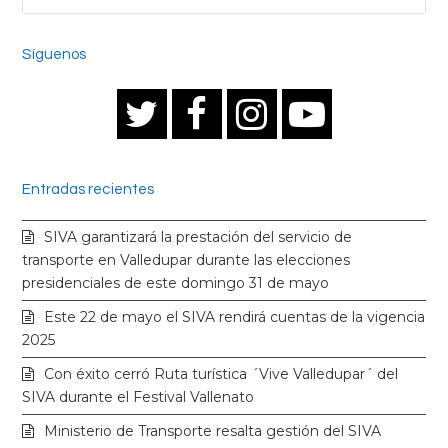
Síguenos
T
F
I
Y
w
a
n
o
Entradas recientes
i
c
s
u
SIVA garantizará la prestación del servicio de
t
e
t
t
transporte en Valledupar durante las elecciones
presidenciales de este domingo 31 de mayo
t
b
a
u
Este 22 de mayo el SIVA rendirá cuentas de la vigencia
2025
e
o
g
b
Con éxito cerró Ruta turística ´Vive Valledupar´ del
SIVA durante el Festival Vallenato
r
o
r
e
Ministerio de Transporte resalta gestión del SIVA