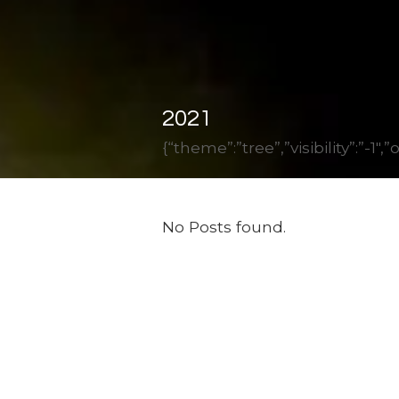
2021
{“theme”:”tree”,”visibility”:”-
No Posts found.