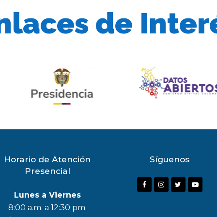
nlaces de Inter
Horario de Atención
Síguenos
Presencial
F
I
T
Y
Lunes a Viernes
a
n
w
o
8:00 a.m. a 12:30 pm.
c
s
i
u