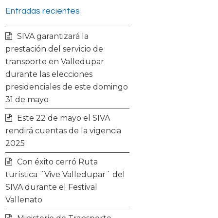
Entradas recientes
i
c
s
u
SIVA garantizará la
t
e
t
t
prestación del servicio de
transporte en Valledupar
t
b
a
u
durante las elecciones
presidenciales de este domingo
e
o
g
b
31 de mayo
r
o
r
e
Este 22 de mayo el SIVA
rendirá cuentas de la vigencia
k
a
2025
Con éxito cerró Ruta
m
turística ´Vive Valledupar´ del
SIVA durante el Festival
Vallenato