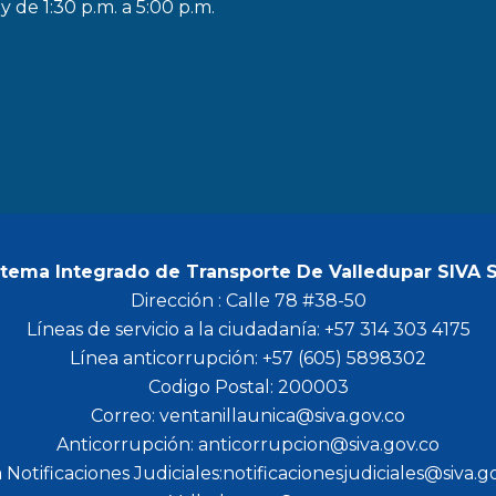
y de 1:30 p.m. a 5:00 p.m.
e
t
t
t
b
a
t
u
o
g
e
b
o
r
r
e
k
a
m
stema Integrado de Transporte De Valledupar SIVA 
Dirección : Calle 78 #38-50
Líneas de servicio a la ciudadanía: +57 314 303 4175
Línea anticorrupción: +57 (605) 5898302
Codigo Postal: 200003
Correo: ventanillaunica@siva.gov.co
Anticorrupción: anticorrupcion@siva.gov.co
 Notificaciones Judiciales:notificacionesjudiciales@siva.g