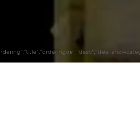
1″,”ordering”:”title”,”orderingdir”:”desc”,”tree_show