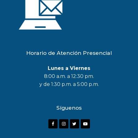
Horario de Atención Presencial
Lunes a Viernes
8:00 a.m. a 12:30 pm.
y de 1:30 p.m. a 5:00 p.m.
Síguenos
F
I
T
Y
a
n
w
o