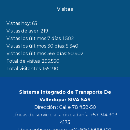
c
s
i
u
Visitas
e
t
t
t
b
a
t
u
Visitas hoy:
65
o
g
e
b
Visitas de ayer:
219
Visitas los últimos 7 días:
1.502
o
r
r
e
Visitas los últimos 30 días:
5.340
k
a
Visitas los últimos 365 días:
50.402
m
Total de visitas:
295.550
Total visitantes:
155.710
Sistema Integrado de Transporte De
Valledupar SIVA SAS
Dirección : Calle 78 #38-50
Líneas de servicio a la ciudadanía: +57 314 303
4175
Línea anticorrupción: +57 (605) 5898302