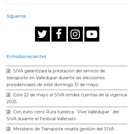
Síguenos
T
F
I
Y
w
a
n
o
Entradas recientes
i
c
s
u
SIVA garantizará la prestación del servicio de
t
e
t
t
transporte en Valledupar durante las elecciones
presidenciales de este domingo 31 de mayo
t
b
a
u
Este 22 de mayo el SIVA rendirá cuentas de la vigencia
2025
e
o
g
b
Con éxito cerró Ruta turística ´Vive Valledupar´ del
SIVA durante el Festival Vallenato
r
o
r
e
Ministerio de Transporte resalta gestión del SIVA