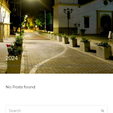
2024
{“theme”:”tree”,”visibility”:”-1″,”ordering”:”title”,”ord
No Posts found.
Search
Submi