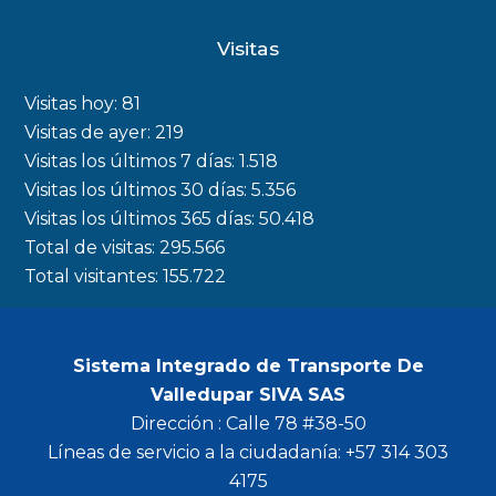
c
s
i
u
Visitas
e
t
t
t
b
a
t
u
Visitas hoy:
81
o
g
e
b
Visitas de ayer:
219
Visitas los últimos 7 días:
1.518
o
r
r
e
Visitas los últimos 30 días:
5.356
k
a
Visitas los últimos 365 días:
50.418
m
Total de visitas:
295.566
Total visitantes:
155.722
Sistema Integrado de Transporte De
Valledupar SIVA SAS
Dirección : Calle 78 #38-50
Líneas de servicio a la ciudadanía: +57 314 303
4175