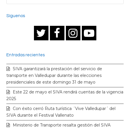
Síguenos
T
F
I
Y
w
a
n
o
Entradas recientes
i
c
s
u
SIVA garantizará la prestación del servicio de
t
e
t
t
transporte en Valledupar durante las elecciones
presidenciales de este domingo 31 de mayo
t
b
a
u
Este 22 de mayo el SIVA rendirá cuentas de la vigencia
2025
e
o
g
b
Con éxito cerró Ruta turística ´Vive Valledupar´ del
SIVA durante el Festival Vallenato
r
o
r
e
Ministerio de Transporte resalta gestión del SIVA