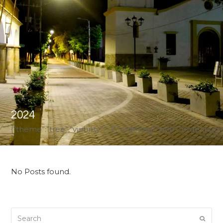
2024
{“theme”:”tree”,”visibility”:”-1″,”ordering”:”title”,”ord
No Posts found.
Search
Submi