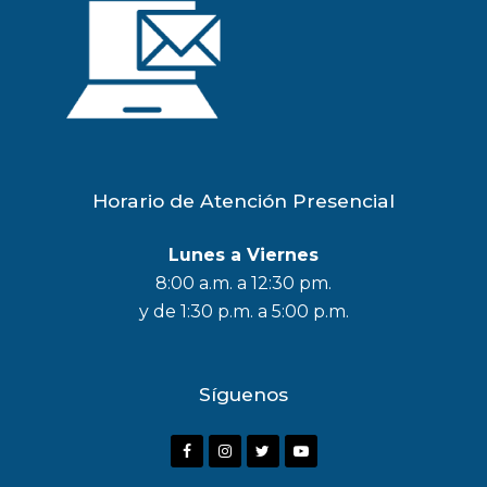
Horario de Atención Presencial
Lunes a Viernes
8:00 a.m. a 12:30 pm.
y de 1:30 p.m. a 5:00 p.m.
Síguenos
F
I
T
Y
a
n
w
o