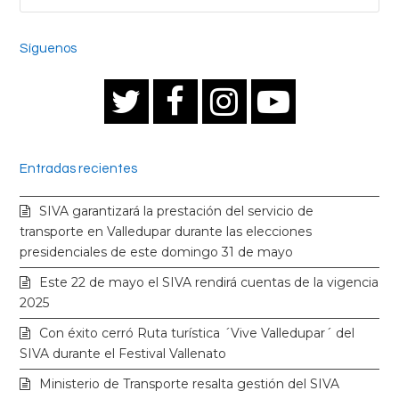
Síguenos
T
F
I
Y
w
a
n
o
Entradas recientes
i
c
s
u
SIVA garantizará la prestación del servicio de
t
e
t
t
transporte en Valledupar durante las elecciones
presidenciales de este domingo 31 de mayo
t
b
a
u
Este 22 de mayo el SIVA rendirá cuentas de la vigencia
2025
e
o
g
b
Con éxito cerró Ruta turística ´Vive Valledupar´ del
SIVA durante el Festival Vallenato
r
o
r
e
Ministerio de Transporte resalta gestión del SIVA