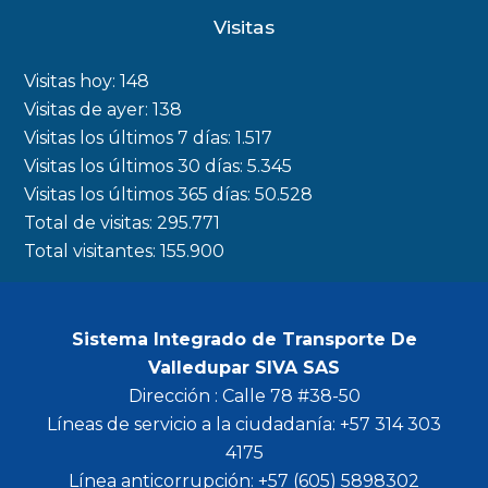
c
s
i
u
Visitas
e
t
t
t
b
a
t
u
Visitas hoy:
148
o
g
e
b
Visitas de ayer:
138
Visitas los últimos 7 días:
1.517
o
r
r
e
Visitas los últimos 30 días:
5.345
k
a
Visitas los últimos 365 días:
50.528
m
Total de visitas:
295.771
Total visitantes:
155.900
Sistema Integrado de Transporte De
Valledupar SIVA SAS
Dirección : Calle 78 #38-50
Líneas de servicio a la ciudadanía: +57 314 303
4175
Línea anticorrupción: +57 (605) 5898302