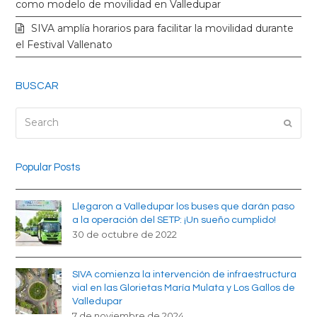
k
a
como modelo de movilidad en Valledupar
SIVA amplía horarios para facilitar la movilidad durante
m
el Festival Vallenato
BUSCAR
Search
Submi
Popular Posts
Llegaron a Valledupar los buses que darán paso
a la operación del SETP: ¡Un sueño cumplido!
30 de octubre de 2022
SIVA comienza la intervención de infraestructura
vial en las Glorietas María Mulata y Los Gallos de
Valledupar
7 de noviembre de 2024