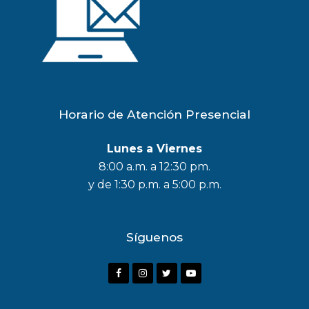
Horario de Atención Presencial
Lunes a Viernes
8:00 a.m. a 12:30 pm.
y de 1:30 p.m. a 5:00 p.m.
Síguenos
F
I
T
Y
a
n
w
o