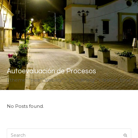
Autoevaluación de Procesos
{“theme”:”tree”,”visibility”:”-1″,”ordering”:”created_tim
No Posts found.
Search
Submi