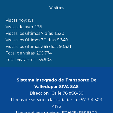
c
s
i
u
Visitas
e
t
t
t
b
a
t
u
Visitas hoy:
151
o
g
e
b
Visitas de ayer:
138
Visitas los últimos 7 días:
1.520
o
r
r
e
Visitas los últimos 30 días:
5.348
k
a
Visitas los últimos 365 días:
50.531
m
Total de visitas:
295.774
Total visitantes:
155.903
Sistema Integrado de Transporte De
Valledupar SIVA SAS
Dirección : Calle 78 #38-50
Líneas de servicio a la ciudadanía: +57 314 303
4175
Línea anticorrupción: +57 (605) 5898302