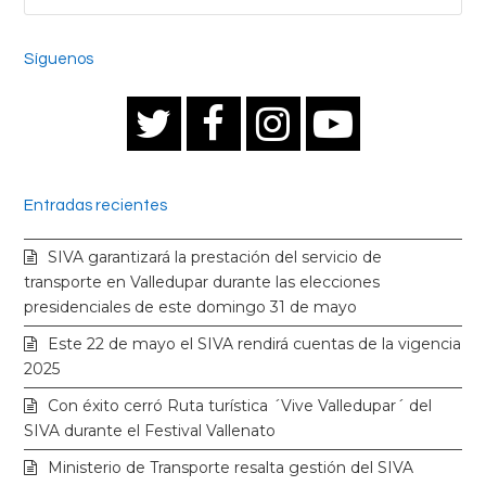
Síguenos
T
F
I
Y
w
a
n
o
Entradas recientes
i
c
s
u
SIVA garantizará la prestación del servicio de
t
e
t
t
transporte en Valledupar durante las elecciones
presidenciales de este domingo 31 de mayo
t
b
a
u
Este 22 de mayo el SIVA rendirá cuentas de la vigencia
2025
e
o
g
b
Con éxito cerró Ruta turística ´Vive Valledupar´ del
SIVA durante el Festival Vallenato
r
o
r
e
Ministerio de Transporte resalta gestión del SIVA