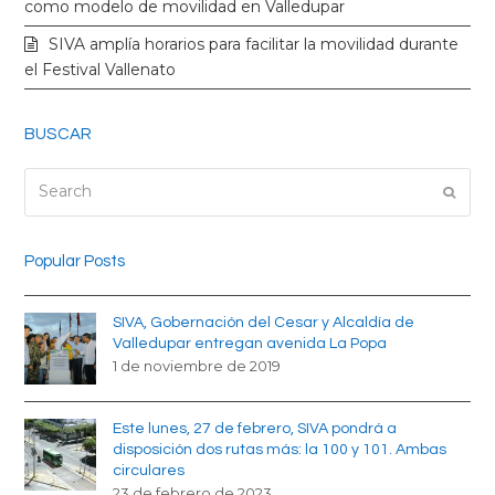
k
a
como modelo de movilidad en Valledupar
SIVA amplía horarios para facilitar la movilidad durante
m
el Festival Vallenato
BUSCAR
Search
Submi
Popular Posts
SIVA, Gobernación del Cesar y Alcaldía de
Valledupar entregan avenida La Popa
1 de noviembre de 2019
Este lunes, 27 de febrero, SIVA pondrá a
disposición dos rutas más: la 100 y 101. Ambas
circulares
23 de febrero de 2023