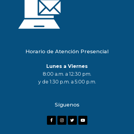
Horario de Atención Presencial
Lunes a Viernes
8:00 a.m. a 12:30 pm.
y de 1:30 p.m. a 5:00 p.m.
Síguenos
F
I
T
Y
a
n
w
o