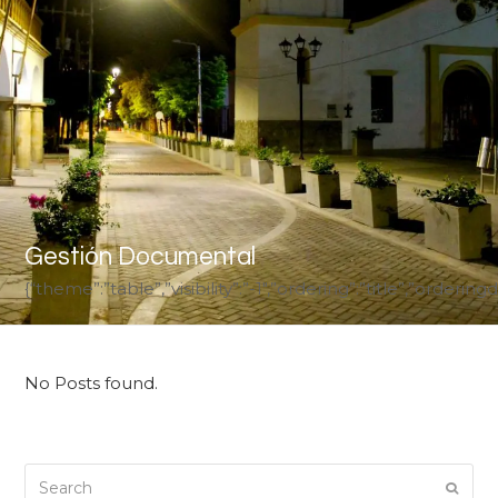
Gestión Documental
{“theme”:”table”,”visibility”:”-1″,”ordering”:”title”,”or
No Posts found.
Search
Submi