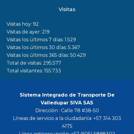
c
s
i
u
Visitas
e
t
t
t
b
a
t
u
Visitas hoy:
92
o
g
e
b
Visitas de ayer:
219
Visitas los últimos 7 días:
1.529
o
r
r
e
Visitas los últimos 30 días:
5.367
k
a
Visitas los últimos 365 días:
50.429
m
Total de visitas:
295.577
Total visitantes:
155.733
Sistema Integrado de Transporte De
Valledupar SIVA SAS
Dirección : Calle 78 #38-50
Líneas de servicio a la ciudadanía: +57 314 303
4175
Línea anticorrupción: +57 (605) 5898302