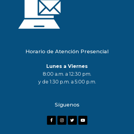
Horario de Atención Presencial
Lunes a Viernes
8:00 a.m. a 12:30 pm.
y de 1:30 p.m. a 5:00 p.m.
Síguenos
F
I
T
Y
a
n
w
o