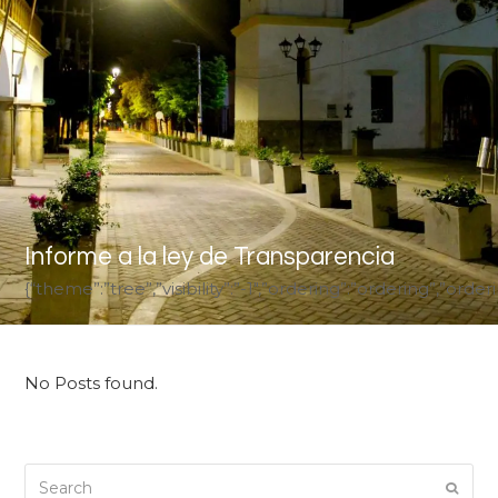
Informe a la ley de Transparencia
{“theme”:”tree”,”visibility”:”-1″,”ordering”:”ordering”,”
No Posts found.
Search
Submi