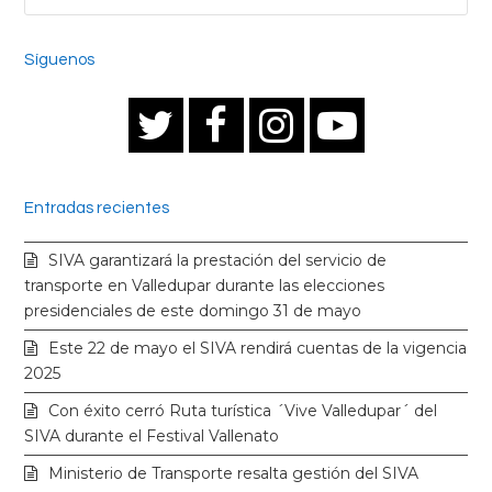
Síguenos
T
F
I
Y
w
a
n
o
Entradas recientes
i
c
s
u
SIVA garantizará la prestación del servicio de
t
e
t
t
transporte en Valledupar durante las elecciones
presidenciales de este domingo 31 de mayo
t
b
a
u
Este 22 de mayo el SIVA rendirá cuentas de la vigencia
2025
e
o
g
b
Con éxito cerró Ruta turística ´Vive Valledupar´ del
SIVA durante el Festival Vallenato
r
o
r
e
Ministerio de Transporte resalta gestión del SIVA