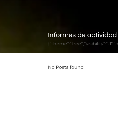
Informes de actividad 
{“theme”:”tree”,”visibility”:”-
No Posts found.