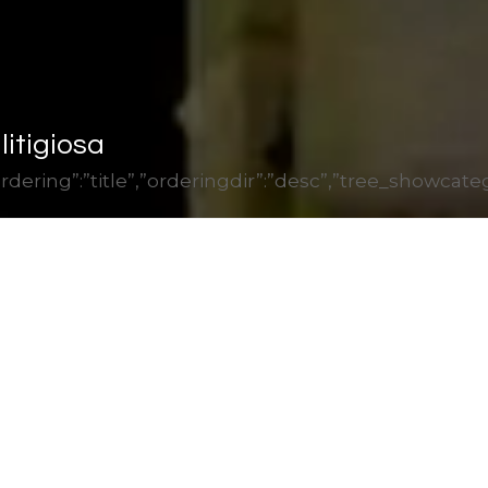
litigiosa
1″,”ordering”:”title”,”orderingdir”:”desc”,”tree_show