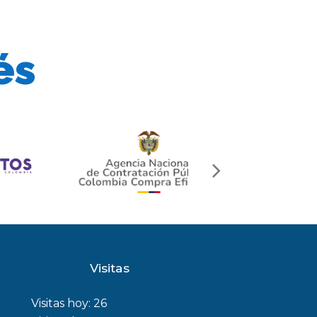
és
next
slide
Visitas
Visitas hoy:
26