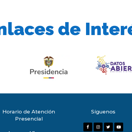
nlaces de Inter
Horario de Atención
Síguenos
Presencial
F
I
T
Y