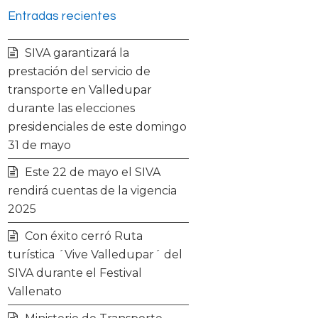
Entradas recientes
i
c
s
u
SIVA garantizará la
t
e
t
t
prestación del servicio de
transporte en Valledupar
t
b
a
u
durante las elecciones
presidenciales de este domingo
e
o
g
b
31 de mayo
r
o
r
e
Este 22 de mayo el SIVA
rendirá cuentas de la vigencia
k
a
2025
Con éxito cerró Ruta
m
turística ´Vive Valledupar´ del
SIVA durante el Festival
Vallenato