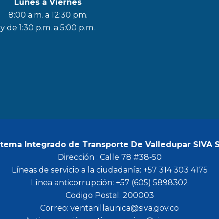
Lunes a Viernes
a
n
w
o
8:00 a.m. a 12:30 pm.
c
s
i
u
y de 1:30 p.m. a 5:00 p.m.
e
t
t
t
b
a
t
u
o
g
e
b
o
r
r
e
k
a
m
stema Integrado de Transporte De Valledupar SIVA 
Dirección : Calle 78 #38-50
Líneas de servicio a la ciudadanía: +57 314 303 4175
Línea anticorrupción: +57 (605) 5898302
Codigo Postal: 200003
Correo: ventanillaunica@siva.gov.co