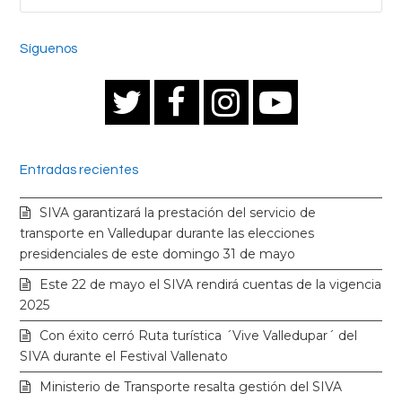
Síguenos
T
F
I
Y
w
a
n
o
Entradas recientes
i
c
s
u
SIVA garantizará la prestación del servicio de
t
e
t
t
transporte en Valledupar durante las elecciones
presidenciales de este domingo 31 de mayo
t
b
a
u
Este 22 de mayo el SIVA rendirá cuentas de la vigencia
2025
e
o
g
b
Con éxito cerró Ruta turística ´Vive Valledupar´ del
SIVA durante el Festival Vallenato
r
o
r
e
Ministerio de Transporte resalta gestión del SIVA