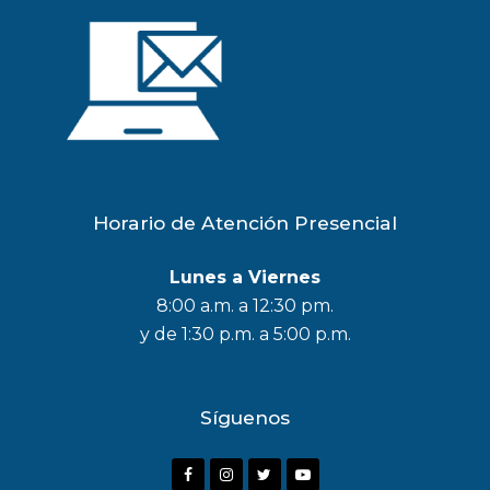
Horario de Atención Presencial
Lunes a Viernes
8:00 a.m. a 12:30 pm.
y de 1:30 p.m. a 5:00 p.m.
Síguenos
F
I
T
Y