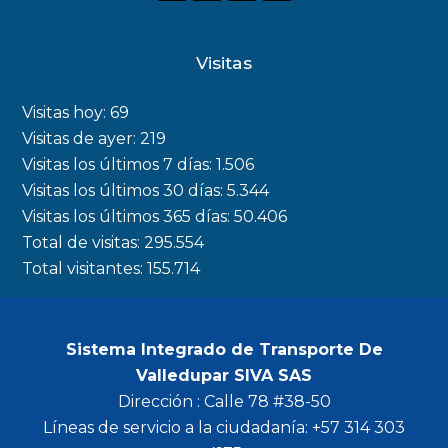
a
n
w
o
c
s
i
u
Visitas
e
t
t
t
b
a
t
u
Visitas hoy:
69
o
g
e
b
Visitas de ayer:
219
Visitas los últimos 7 días:
1.506
o
r
r
e
Visitas los últimos 30 días:
5.344
k
a
Visitas los últimos 365 días:
50.406
m
Total de visitas:
295.554
Total visitantes:
155.714
Sistema Integrado de Transporte De
Valledupar SIVA SAS
Dirección : Calle 78 #38-50
Líneas de servicio a la ciudadanía: +57 314 303