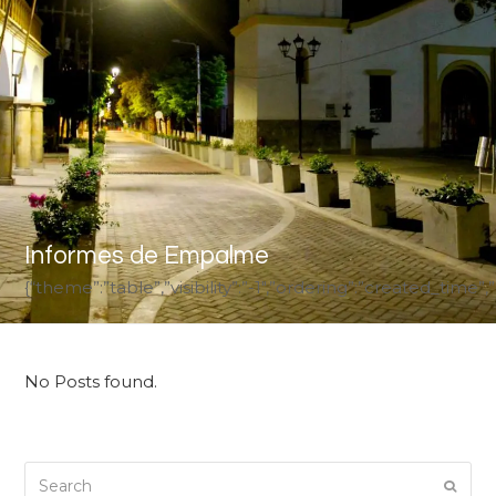
Informes de Empalme
{“theme”:”table”,”visibility”:”-1″,”ordering”:”created_ti
No Posts found.
Search
Submi