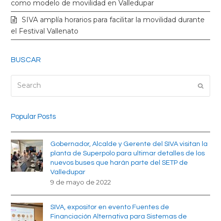
k
a
como modelo de movilidad en Valledupar
SIVA amplía horarios para facilitar la movilidad durante
m
el Festival Vallenato
BUSCAR
Search
Submi
Popular Posts
Gobernador, Alcalde y Gerente del SIVA visitan la
planta de Superpolo para ultimar detalles de los
nuevos buses que harán parte del SETP de
Valledupar
9 de mayo de 2022
SIVA, expositor en evento Fuentes de
Financiación Alternativa para Sistemas de