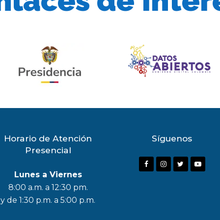
nlaces de Inter
Horario de Atención
Síguenos
Presencial
F
I
T
Y
Lunes a Viernes
a
n
w
o
8:00 a.m. a 12:30 pm.
c
s
i
u
y de 1:30 p.m. a 5:00 p.m.
e
t
t
t