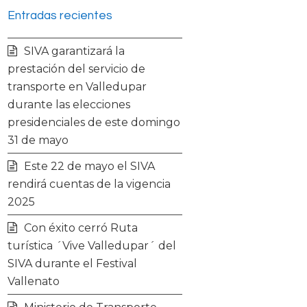
Entradas recientes
i
c
s
u
SIVA garantizará la
t
e
t
t
prestación del servicio de
transporte en Valledupar
t
b
a
u
durante las elecciones
presidenciales de este domingo
e
o
g
b
31 de mayo
r
o
r
e
Este 22 de mayo el SIVA
rendirá cuentas de la vigencia
k
a
2025
Con éxito cerró Ruta
m
turística ´Vive Valledupar´ del
SIVA durante el Festival
Vallenato