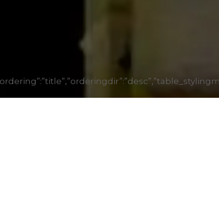
-1″,”ordering”:”title”,”orderingdir”:”desc”,”table_s