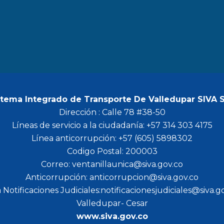
b
a
t
u
o
g
e
b
o
r
r
e
k
a
m
stema Integrado de Transporte De Valledupar SIVA 
Dirección : Calle 78 #38-50
Líneas de servicio a la ciudadanía: +57 314 303 4175
Línea anticorrupción: +57 (605) 5898302
Codigo Postal: 200003
Correo: ventanillaunica@siva.gov.co
Anticorrupción: anticorrupcion@siva.gov.co
 Notificaciones Judiciales:notificacionesjudiciales@siva.g
Valledupar- Cesar
www.siva.gov.co