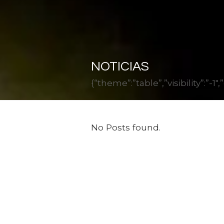
NOTICIAS
{“theme”:”table”,”visibility”:”
No Posts found.