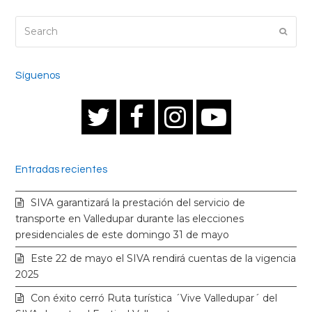
Search
Submi
Síguenos
T
F
I
Y
w
a
n
o
Entradas recientes
i
c
s
u
SIVA garantizará la prestación del servicio de
t
e
t
t
transporte en Valledupar durante las elecciones
presidenciales de este domingo 31 de mayo
t
b
a
u
Este 22 de mayo el SIVA rendirá cuentas de la vigencia
2025
e
o
g
b
Con éxito cerró Ruta turística ´Vive Valledupar´ del