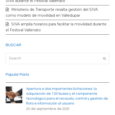
SIVA durante el Festival Vallenato
r
o
r
e
Ministerio de Transporte resalta gestión del SIVA
k
a
como modelo de movilidad en Valledupar
SIVA amplía horarios para facilitar la movilidad durante
m
el Festival Vallenato
BUSCAR
Search
Submi
Popular Posts
Apertura a dos importantes licitaciones: la
adquisición de 130 buses y el componente
tecnológico para el recaudo, control y gestión de
flota e información al usuario
20 de septiembre de 2021