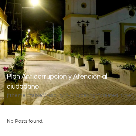
Plan Anticorrupción y Atención al
ciudadano
{“theme”:”table”,”visibility”:”-1″,”ordering”:”created_ti
No Posts found.