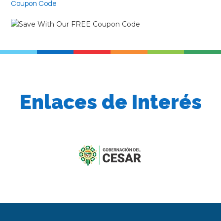
Coupon Code
Enlaces de Interés
previous
slide