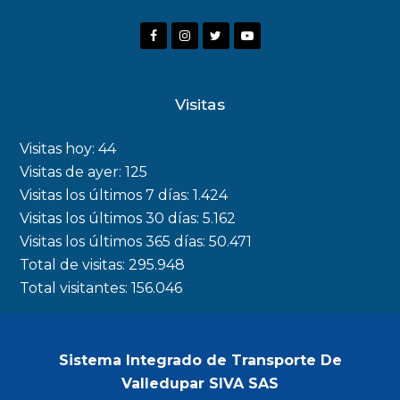
F
I
T
Y
a
n
w
o
c
s
i
u
Visitas
e
t
t
t
b
a
t
u
Visitas hoy:
44
o
g
e
b
Visitas de ayer:
125
Visitas los últimos 7 días:
1.424
o
r
r
e
Visitas los últimos 30 días:
5.162
k
a
Visitas los últimos 365 días:
50.471
m
Total de visitas:
295.948
Total visitantes:
156.046
Sistema Integrado de Transporte De
Valledupar SIVA SAS