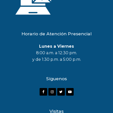
Horario de Atención Presencial
Lunes a Viernes
8:00 a.m. a 12:30 pm.
y de 1:30 p.m. a 5:00 p.m.
Síguenos
F
I
T
Y
a
n
w
o
c
s
i
u
Visitas