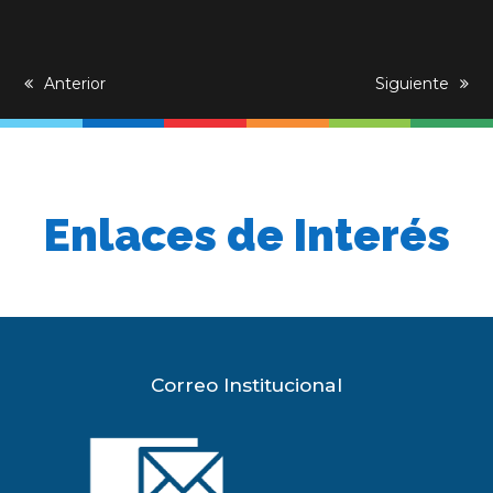
previous
Anterior
next
Siguiente
post:
post:
Enlaces de Interés
Correo Institucional