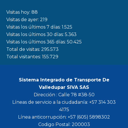
e
t
t
t
b
a
t
u
Visitas hoy:
88
o
g
e
b
Visitas de ayer:
219
Visitas los últimos 7 días:
1.525
o
r
r
e
Visitas los últimos 30 días:
5.363
k
a
Visitas los últimos 365 días:
50.425
m
Total de visitas:
295.573
Total visitantes:
155.729
Sistema Integrado de Transporte De
Valledupar SIVA SAS
Dirección : Calle 78 #38-50
Líneas de servicio a la ciudadanía: +57 314 303
4175
Línea anticorrupción: +57 (605) 5898302
Codigo Postal: 200003