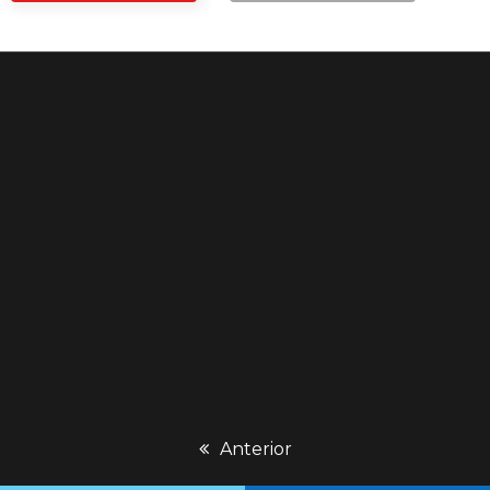
previous
Anterior
post: