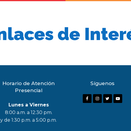
nlaces de Inter
Horario de Atención
Síguenos
Presencial
F
I
T
Y
Lunes a Viernes
a
n
w
o
8:00 a.m. a 12:30 pm.
c
s
i
u
y de 1:30 p.m. a 5:00 p.m.
e
t
t
t