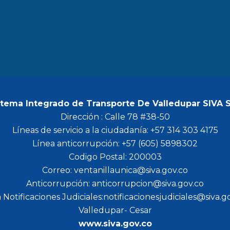
b
a
t
u
o
g
e
b
o
r
r
e
k
a
m
stema Integrado de Transporte De Valledupar SIVA 
Dirección : Calle 78 #38-50
Líneas de servicio a la ciudadanía: +57 314 303 4175
Línea anticorrupción: +57 (605) 5898302
Codigo Postal: 200003
Correo: ventanillaunica@siva.gov.co
Anticorrupción: anticorrupcion@siva.gov.co
 Notificaciones Judiciales:notificacionesjudiciales@siva.g
Valledupar- Cesar
www.siva.gov.co