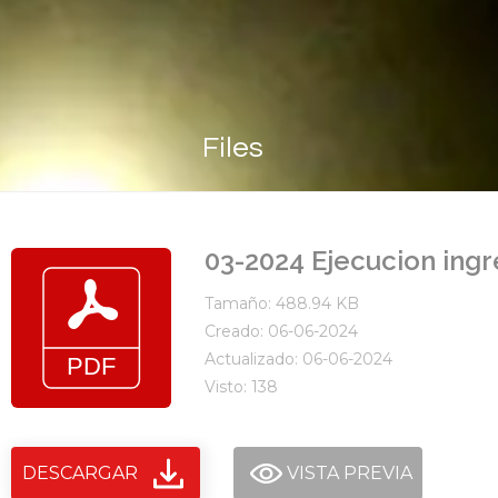
Files
03-2024 Ejecucion ingr
Tamaño: 488.94 KB
Creado: 06-06-2024
Actualizado: 06-06-2024
Visto: 138
DESCARGAR
VISTA PREVIA