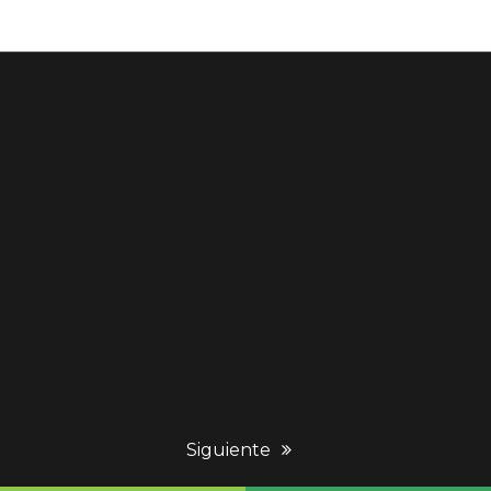
next
Siguiente
post: