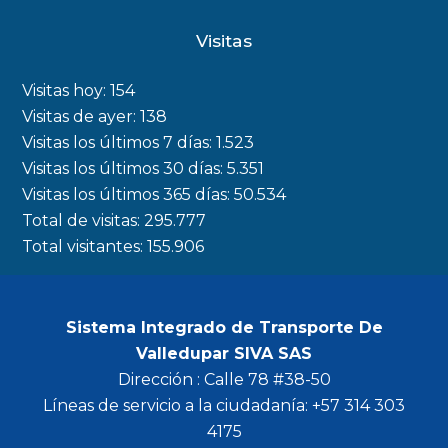
c
s
i
u
Visitas
e
t
t
t
b
a
t
u
Visitas hoy:
154
o
g
e
b
Visitas de ayer:
138
Visitas los últimos 7 días:
1.523
o
r
r
e
Visitas los últimos 30 días:
5.351
k
a
Visitas los últimos 365 días:
50.534
m
Total de visitas:
295.777
Total visitantes:
155.906
Sistema Integrado de Transporte De
Valledupar SIVA SAS
Dirección : Calle 78 #38-50
Líneas de servicio a la ciudadanía: +57 314 303
4175