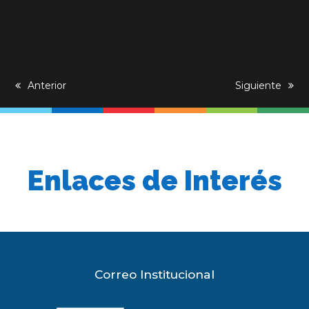
previous
Anterior
next
Siguiente
post:
post:
Enlaces de Interés
Correo Institucional