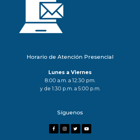
Horario de Atención Presencial
Lunes a Viernes
8:00 a.m. a 12:30 pm.
y de 1:30 p.m. a 5:00 p.m.
Síguenos
F
I
T
Y
a
n
w
o