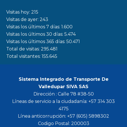
e
t
t
t
b
a
t
u
Visitas hoy:
215
o
g
e
b
Visitas de ayer:
243
Visitas los últimos 7 días:
1.600
o
r
r
e
Visitas los últimos 30 días:
5.474
k
a
Visitas los últimos 365 días:
50.471
m
Total de visitas:
295.481
Total visitantes:
155.645
Sistema Integrado de Transporte De
Valledupar SIVA SAS
Dirección : Calle 78 #38-50
Líneas de servicio a la ciudadanía: +57 314 303
4175
Línea anticorrupción: +57 (605) 5898302
Codigo Postal: 200003