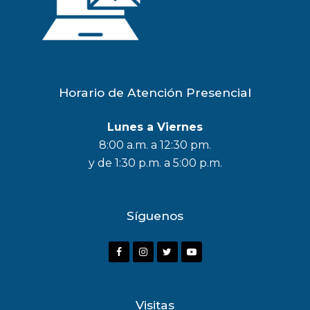
Horario de Atención Presencial
Lunes a Viernes
8:00 a.m. a 12:30 pm.
y de 1:30 p.m. a 5:00 p.m.
Síguenos
F
I
T
Y
a
n
w
o
c
s
i
u
Visitas