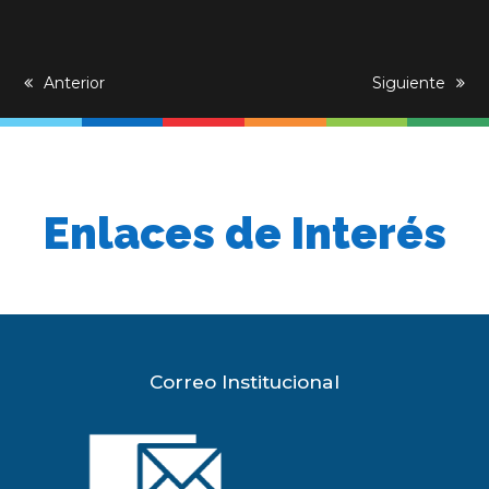
previous
Anterior
next
Siguiente
post:
post:
Enlaces de Interés
Correo Institucional