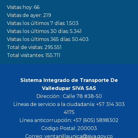
b
a
t
u
Visitas hoy:
66
o
g
e
b
Visitas de ayer:
219
Visitas los últimos 7 días:
1.503
o
r
r
e
Visitas los últimos 30 días:
5.341
k
a
Visitas los últimos 365 días:
50.403
m
Total de visitas:
295.551
Total visitantes:
155.711
Sistema Integrado de Transporte De
Valledupar SIVA SAS
Dirección : Calle 78 #38-50
Líneas de servicio a la ciudadanía: +57 314 303
4175
Línea anticorrupción: +57 (605) 5898302
Codigo Postal: 200003
Correo: ventanillaunica@siva.gov.co