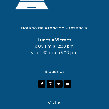
Horario de Atención Presencial
Lunes a Viernes
8:00 a.m. a 12:30 pm.
y de 1:30 p.m. a 5:00 p.m.
Síguenos
F
I
T
Y
a
n
w
o
c
s
i
u
Visitas
e
t
t
t