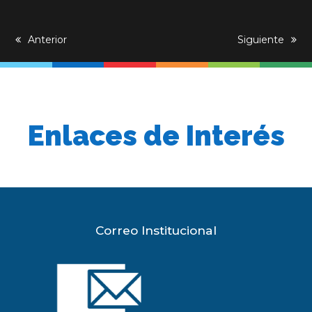
previous
Anterior
next
Siguiente
post:
post:
Enlaces de Interés
Correo Institucional