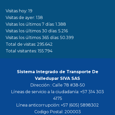
e
t
t
t
b
a
t
u
Visitas hoy:
19
o
g
e
b
Visitas de ayer:
138
Visitas los últimos 7 días:
1.388
o
r
r
e
Visitas los últimos 30 días:
5.216
k
a
Visitas los últimos 365 días:
50.399
m
Total de visitas:
295.642
Total visitantes:
155.794
Sistema Integrado de Transporte De
Valledupar SIVA SAS
Dirección : Calle 78 #38-50
Líneas de servicio a la ciudadanía: +57 314 303
4175
Línea anticorrupción: +57 (605) 5898302
Codigo Postal: 200003