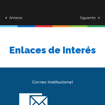
previous
Anterior
next
Siguiente
post:
post:
Enlaces de Interés
Correo Institucional