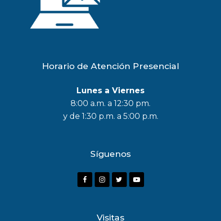
Horario de Atención Presencial
Lunes a Viernes
8:00 a.m. a 12:30 pm.
y de 1:30 p.m. a 5:00 p.m.
Síguenos
F
I
T
Y
a
n
w
o
c
s
i
u
Visitas