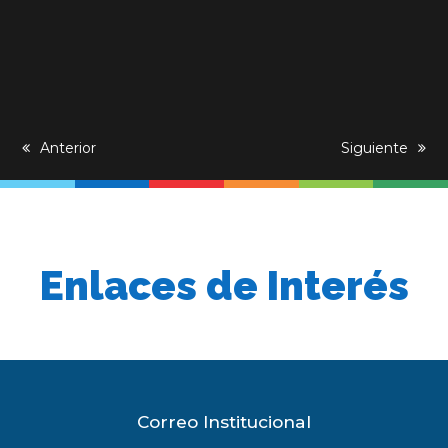
previous
Anterior
next
Siguiente
post:
post:
Enlaces de Interés
Correo Institucional