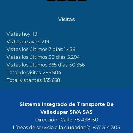
a
n
w
o
c
s
i
u
Visitas
e
t
t
t
b
a
t
u
Visitas hoy:
19
o
g
e
b
Visitas de ayer:
219
Visitas los últimos 7 días:
1.456
o
r
r
e
Visitas los últimos 30 días:
5.294
k
a
Visitas los últimos 365 días:
50.356
m
Total de visitas:
295.504
Total visitantes:
155.668
Sistema Integrado de Transporte De
Valledupar SIVA SAS
Dirección : Calle 78 #38-50
Líneas de servicio a la ciudadanía: +57 314 303