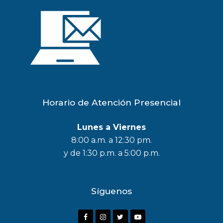
Horario de Atención Presencial
Lunes a Viernes
8:00 a.m. a 12:30 pm.
y de 1:30 p.m. a 5:00 p.m.
Síguenos
F
I
T
Y