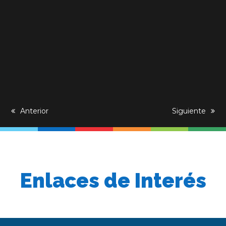
previous
Anterior
next
Siguiente
post:
post:
Enlaces de Interés