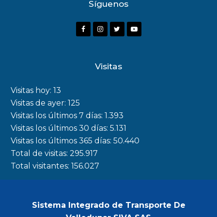
Síguenos
F
I
T
Y
a
n
w
o
c
s
i
u
Visitas
e
t
t
t
b
a
t
u
Visitas hoy:
13
o
g
e
b
Visitas de ayer:
125
Visitas los últimos 7 días:
1.393
o
r
r
e
Visitas los últimos 30 días:
5.131
k
a
Visitas los últimos 365 días:
50.440
m
Total de visitas:
295.917
Total visitantes:
156.027
Sistema Integrado de Transporte De