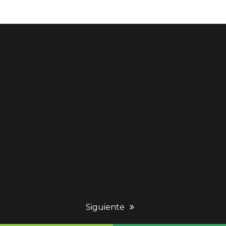
next
Siguiente
post: