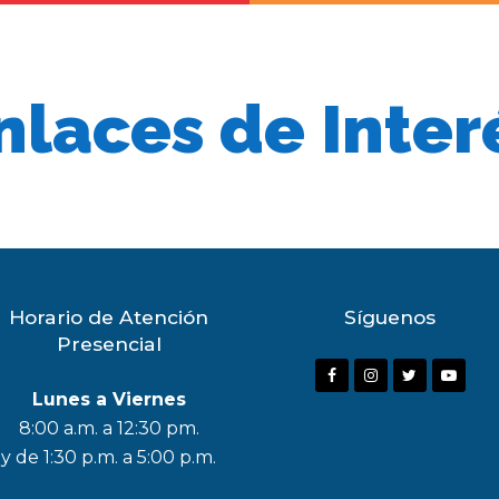
nlaces de Inter
Horario de Atención
Síguenos
Presencial
F
I
T
Y
Lunes a Viernes
a
n
w
o
8:00 a.m. a 12:30 pm.
c
s
i
u
y de 1:30 p.m. a 5:00 p.m.
e
t
t
t