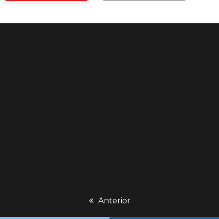
previous
Anterior
post: