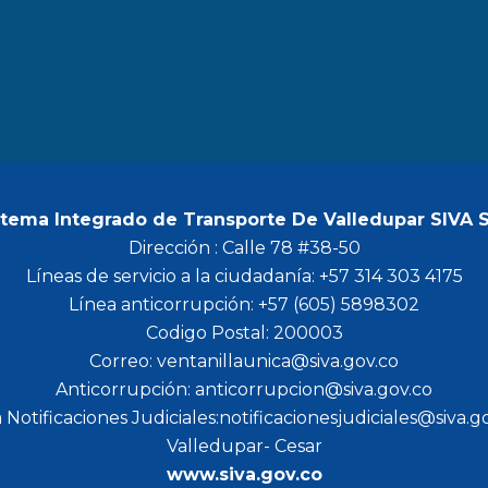
b
a
t
u
o
g
e
b
o
r
r
e
k
a
m
stema Integrado de Transporte De Valledupar SIVA 
Dirección : Calle 78 #38-50
Líneas de servicio a la ciudadanía: +57 314 303 4175
Línea anticorrupción: +57 (605) 5898302
Codigo Postal: 200003
Correo: ventanillaunica@siva.gov.co
Anticorrupción: anticorrupcion@siva.gov.co
 Notificaciones Judiciales:notificacionesjudiciales@siva.g
Valledupar- Cesar
www.siva.gov.co