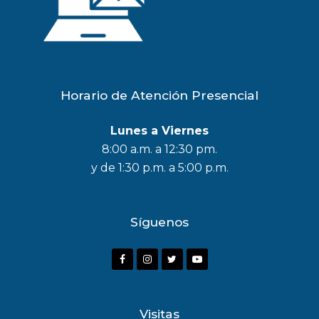
Horario de Atención Presencial
Lunes a Viernes
8:00 a.m. a 12:30 pm.
y de 1:30 p.m. a 5:00 p.m.
Síguenos
F
I
T
Y
a
n
w
o
c
s
i
u
Visitas