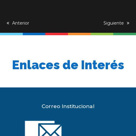
previous
Anterior
next
Siguiente
post:
post:
Enlaces de Interés
Correo Institucional