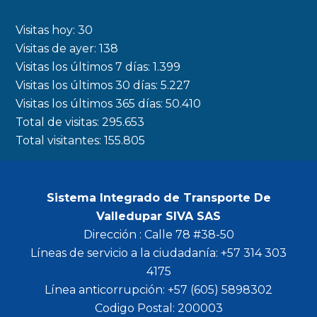
e
t
t
t
b
a
t
u
Visitas hoy:
30
o
g
e
b
Visitas de ayer:
138
Visitas los últimos 7 días:
1.399
o
r
r
e
Visitas los últimos 30 días:
5.227
k
a
Visitas los últimos 365 días:
50.410
m
Total de visitas:
295.653
Total visitantes:
155.805
Sistema Integrado de Transporte De
Valledupar SIVA SAS
Dirección : Calle 78 #38-50
Líneas de servicio a la ciudadanía: +57 314 303
4175
Línea anticorrupción: +57 (605) 5898302
Codigo Postal: 200003