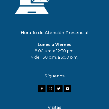
Horario de Atención Presencial
Lunes a Viernes
8:00 a.m. a 12:30 pm.
y de 1:30 p.m. a 5:00 p.m.
Síguenos
F
I
T
Y
a
n
w
o
c
s
i
u
Visitas