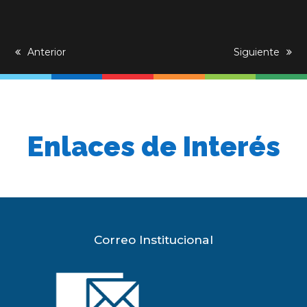
previous
Anterior
next
Siguiente
post:
post:
Enlaces de Interés
Correo Institucional