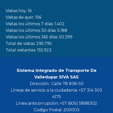
e
t
t
t
b
a
t
u
Visitas hoy:
16
o
g
e
b
Visitas de ayer:
156
Visitas los últimos 7 días:
1.402
o
r
r
e
Visitas los últimos 30 días:
5.188
k
a
Visitas los últimos 365 días:
50.399
m
Total de visitas:
295.795
Total visitantes:
155.923
Sistema Integrado de Transporte De
Valledupar SIVA SAS
Dirección : Calle 78 #38-50
Líneas de servicio a la ciudadanía: +57 314 303
4175
Línea anticorrupción: +57 (605) 5898302
Codigo Postal: 200003