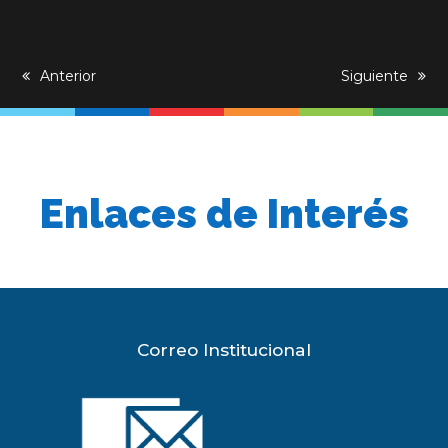
previous
Anterior
next
Siguiente
post:
post:
Enlaces de Interés
Correo Institucional