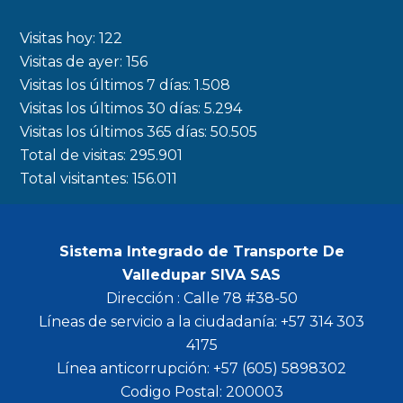
e
t
t
t
b
a
t
u
Visitas hoy:
122
o
g
e
b
Visitas de ayer:
156
Visitas los últimos 7 días:
1.508
o
r
r
e
Visitas los últimos 30 días:
5.294
k
a
Visitas los últimos 365 días:
50.505
m
Total de visitas:
295.901
Total visitantes:
156.011
Sistema Integrado de Transporte De
Valledupar SIVA SAS
Dirección : Calle 78 #38-50
Líneas de servicio a la ciudadanía: +57 314 303
4175
Línea anticorrupción: +57 (605) 5898302
Codigo Postal: 200003