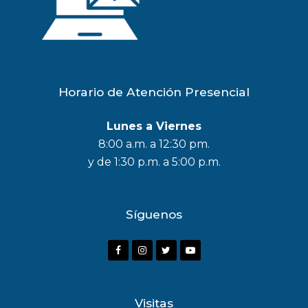
Horario de Atención Presencial
Lunes a Viernes
8:00 a.m. a 12:30 pm.
y de 1:30 p.m. a 5:00 p.m.
Síguenos
F
I
T
Y
a
n
w
o
c
s
i
u
Visitas