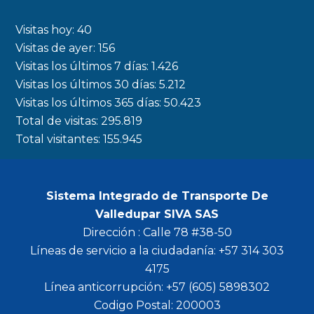
e
t
t
t
b
a
t
u
Visitas hoy:
40
o
g
e
b
Visitas de ayer:
156
Visitas los últimos 7 días:
1.426
o
r
r
e
Visitas los últimos 30 días:
5.212
k
a
Visitas los últimos 365 días:
50.423
m
Total de visitas:
295.819
Total visitantes:
155.945
Sistema Integrado de Transporte De
Valledupar SIVA SAS
Dirección : Calle 78 #38-50
Líneas de servicio a la ciudadanía: +57 314 303
4175
Línea anticorrupción: +57 (605) 5898302
Codigo Postal: 200003