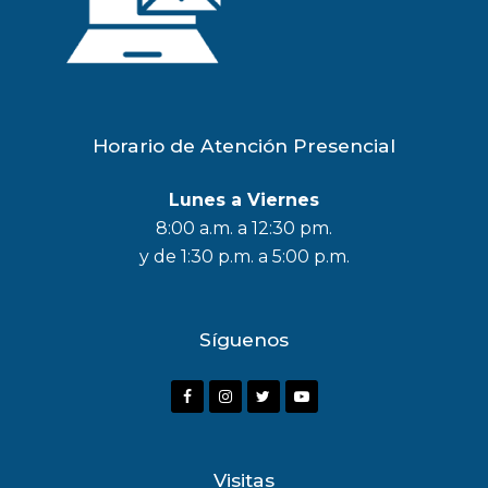
Horario de Atención Presencial
Lunes a Viernes
8:00 a.m. a 12:30 pm.
y de 1:30 p.m. a 5:00 p.m.
Síguenos
F
I
T
Y
a
n
w
o
c
s
i
u
Visitas