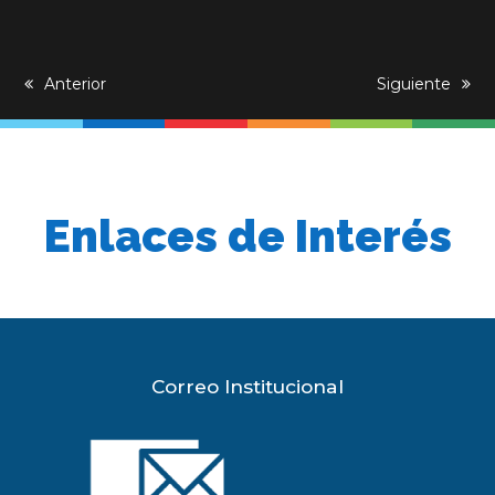
previous
Anterior
next
Siguiente
post:
post:
Enlaces de Interés
Correo Institucional