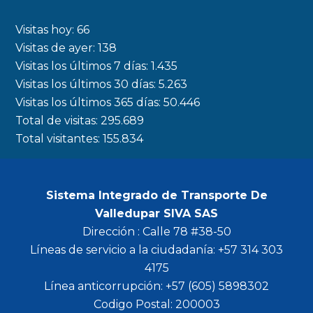
e
t
t
t
b
a
t
u
Visitas hoy:
66
o
g
e
b
Visitas de ayer:
138
Visitas los últimos 7 días:
1.435
o
r
r
e
Visitas los últimos 30 días:
5.263
k
a
Visitas los últimos 365 días:
50.446
m
Total de visitas:
295.689
Total visitantes:
155.834
Sistema Integrado de Transporte De
Valledupar SIVA SAS
Dirección : Calle 78 #38-50
Líneas de servicio a la ciudadanía: +57 314 303
4175
Línea anticorrupción: +57 (605) 5898302
Codigo Postal: 200003