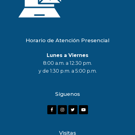
Horario de Atención Presencial
Lunes a Viernes
8:00 a.m. a 12:30 pm.
y de 1:30 p.m. a 5:00 p.m.
Síguenos
F
I
T
Y
a
n
w
o
c
s
i
u
Visitas