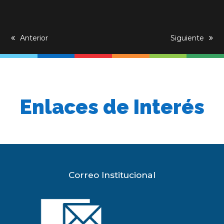
previous
Anterior
next
Siguiente
post:
post:
Enlaces de Interés
Correo Institucional