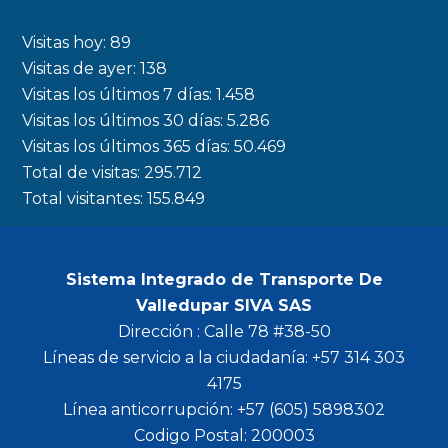
e
t
t
t
b
a
t
u
Visitas hoy:
89
o
g
e
b
Visitas de ayer:
138
Visitas los últimos 7 días:
1.458
o
r
r
e
Visitas los últimos 30 días:
5.286
k
a
Visitas los últimos 365 días:
50.469
m
Total de visitas:
295.712
Total visitantes:
155.849
Sistema Integrado de Transporte De
Valledupar SIVA SAS
Dirección : Calle 78 #38-50
Líneas de servicio a la ciudadanía: +57 314 303
4175
Línea anticorrupción: +57 (605) 5898302
Codigo Postal: 200003