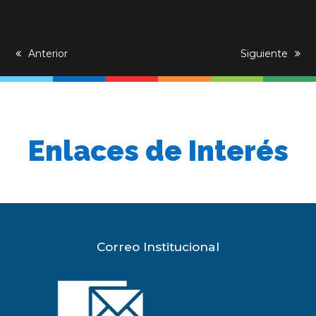
previous
Anterior
next
Siguiente
post:
post:
Enlaces de Interés
Correo Institucional