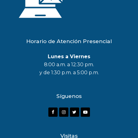
Horario de Atención Presencial
Lunes a Viernes
8:00 a.m. a 12:30 pm.
y de 1:30 p.m. a 5:00 p.m.
Síguenos
F
I
T
Y
a
n
w
o
c
s
i
u
Visitas