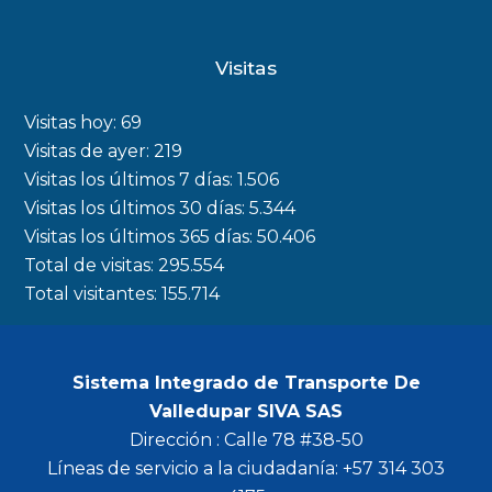
a
n
w
o
c
s
i
u
Visitas
e
t
t
t
b
a
t
u
Visitas hoy:
69
o
g
e
b
Visitas de ayer:
219
Visitas los últimos 7 días:
1.506
o
r
r
e
Visitas los últimos 30 días:
5.344
k
a
Visitas los últimos 365 días:
50.406
m
Total de visitas:
295.554
Total visitantes:
155.714
Sistema Integrado de Transporte De
Valledupar SIVA SAS
Dirección : Calle 78 #38-50
Líneas de servicio a la ciudadanía: +57 314 303