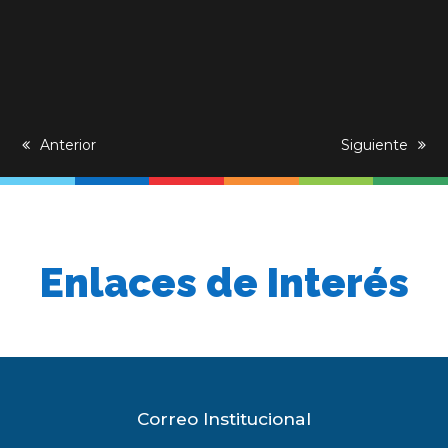
previous
Anterior
next
Siguiente
post:
post:
Enlaces de Interés
Correo Institucional