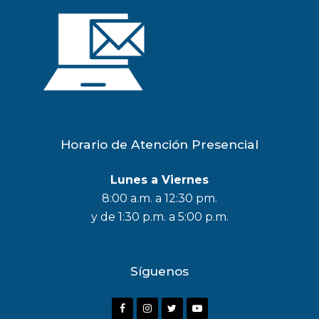
Horario de Atención Presencial
Lunes a Viernes
8:00 a.m. a 12:30 pm.
y de 1:30 p.m. a 5:00 p.m.
Síguenos
F
I
T
Y